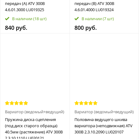
передач (А) ATV 300B
передач (В) ATV 300B
4.6.01.3000 LU019325
4.6.01.4000 LU019324
В наличии
(18 шт)
В наличии
(7 шт)
840 руб.
800 руб.
Вариатор (ведомый+ведущий)
Вариатор (ведомый+ведущий)
Пружина диска сцепления
Половина ведущего шкива
(под диск старого образца)
вариатора (неподвижная) ATV
40.5мм (растяжение) ATV 300B
300B 2.3.10.2090 LU020107
2.3.10.1110 LU020121