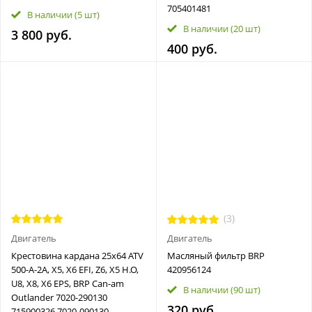
705401481
В наличии
(5 шт)
В наличии
(20 шт)
3 800 руб.
400 руб.
(3)
Двигатель
Двигатель
Крестовина кардана 25х64 ATV
Масляный фильтр BRP
500-A-2A, X5, X6 EFI, Z6, X5 H.O,
420956124
U8, X8, X6 EPS, BRP Can-am
В наличии
(90 шт)
Outlander 7020-290130
320 руб.
715900326 7020-090130