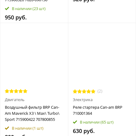
В наличии
(23 шт)
950 руб.
(2)
Двигатель
Электрика
Воздушный фильтр BRP Can-
Реле стартера Can-am BRP
Am Maverick X3 \ Max\ Turbo\
710001364
Sport 715900422 707800855
В наличии
(65 шт)
В наличии
(1 шт)
630 руб.