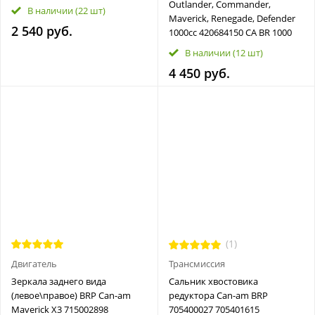
Outlander, Commander,
В наличии
(22 шт)
Maveriсk, Renegade, Defender
2 540 руб.
1000cc 420684150 CA BR 1000
В наличии
(12 шт)
4 450 руб.
(1)
Двигатель
Трансмиссия
Зеркала заднего вида
Сальник хвостовика
(левое\правое) BRP Can-am
редуктора Can-am BRP
Maverick X3 715002898
705400027 705401615