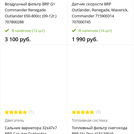
Воздушный фильтр BRP G1
Датчик скорости BRP
Commander Renegade
Outlander, Renegade, Maverick,
Outlander 650-800cc (09-12г.)
Commander 715900314
707800288
707000745
В наличии
(12 шт)
В наличии
(14 шт)
3 100 руб.
1 990 руб.
(1)
(3)
Двигатель
Топливная система
Сальник вариатора 32x47x7
Топливный фильтр снегохода
BRP Can-Am Outlander,
BRP Ski-Doo 415129510