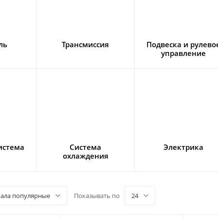
ль
Трансмиссия
Подвеска и рулево
управление
истема
Система
Электрика
охлаждения
чала популярные
Показывать по
24