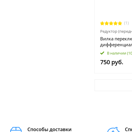
(1)
Редуктор (перед
Вилка перекл
дифференциал
2A, X5, X6, Z6,
В наличии
(1
X8, U10, Z10 
750 руб.
Способы доставки
Сп