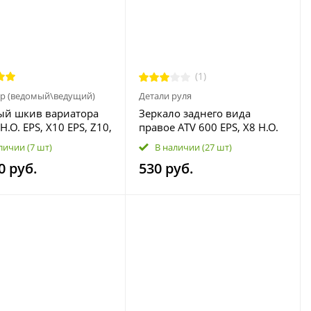
(1)
р (ведомый\ведущий)
Детали руля
ый шкив вариатора
Зеркало заднего вида
H.O. EPS, X10 EPS, Z10,
правое ATV 600 EPS, X8 H.O.
PORT EPS, 1000
EPS, X10 EPS, 400L EPS, 1000
личии
(7 шт)
В наличии
(27 шт)
ND EPS 0JYA-052000
OVERLAND EPS 9AY0-200300
0 руб.
530 руб.