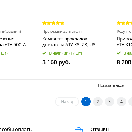
ний\задний)
Прокладки двигателя
Редукто
ючения
Комплект прокладок
Приво
а ATV 500-A-
двигателя ATV X8, Z8, U8
ATV X1
 X5 HO, Z8,U8,
0800-0000A1
EPS 9A
0 шт)
В наличии
(17 шт)
В на
0180-315000
3 160 руб.
8 200
Показать ещё
Назад
1
2
3
4
особы оплаты
Отзывы