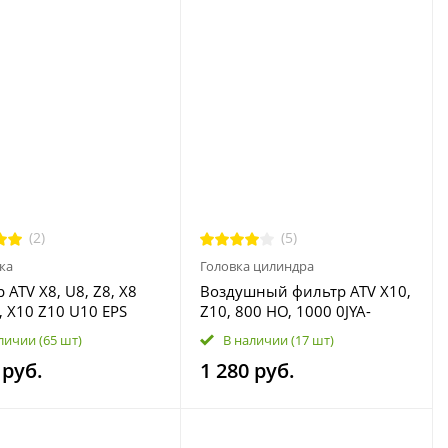
(2)
(5)
ка
Головка цилиндра
 ATV Х8, U8, Z8, X8
Воздушный фильтр ATV X10,
8, X10 Z10 U10 EPS
Z10, 800 HO, 1000 0JYA-
91000
112000-10000
личии
(65 шт)
В наличии
(17 шт)
 руб.
1 280 руб.