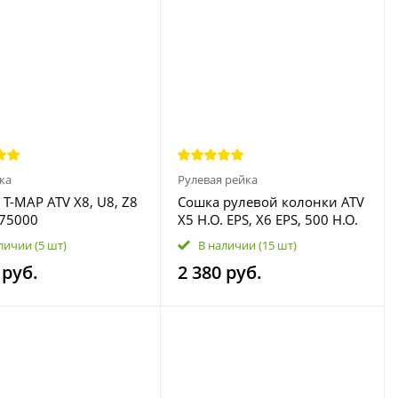
ка
Рулевая рейка
 T-MAP ATV X8, U8, Z8
Сошка рулевой колонки ATV
75000
X5 H.O. EPS, X6 EPS, 500 H.O.
600 EPS 9CR6-102001
личии
(5 шт)
В наличии
(15 шт)
 руб.
2 380 руб.