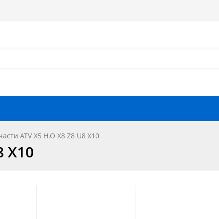
Как оформить заказ?
Как найти запчасть?
Отзывы
Запчасти для мотоциклов
части ATV X5 H.O X8 Z8 U8 X10
8 X10