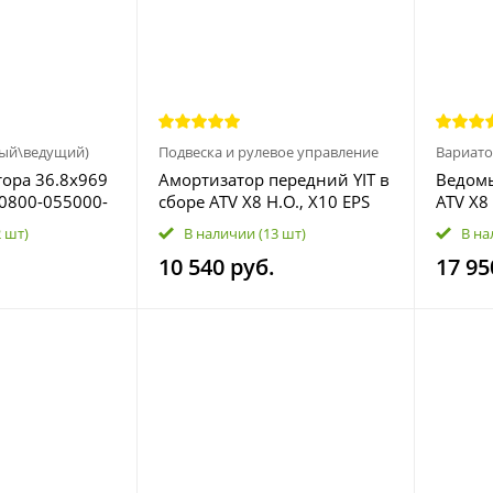
мый\ведущий)
Подвеска и рулевое управление
Вариато
ора 36.8х969
Амортизатор передний YIT в
Ведом
 0800-055000-
сборе ATV X8 Н.O., X10 EPS
ATV X8 
9AWA-051600
1000 S
2 шт)
В наличии
(13 шт)
В на
OVERLA
10 540 руб.
17 95