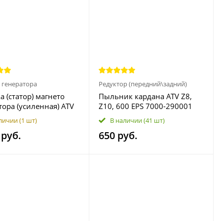
 генератора
Редуктор (передний\задний)
а (статор) магнето
Пыльник кардана ATV Z8,
тора (усиленная) ATV
Z10, 600 EPS 7000-290001
H.O. EPS, X10 EPS,
личии
(1 шт)
В наличии
(41 шт)
VERLAND EPS 0800-
 руб.
650 руб.
-3000