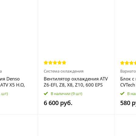
а
Система охлаждения
Вариато
ия Denso
Вентилятор охлаждения ATV
Блок с
ATV X5 H.O,
Z6-EFI, Z8, X8, Z10, 600 EPS
CVTech
, Z10, BRP,
7020-181400
051005
2 шт)
В наличии
(9 шт)
В на
7 420297940
LU095
6 600 руб.
580 р
алог NGK