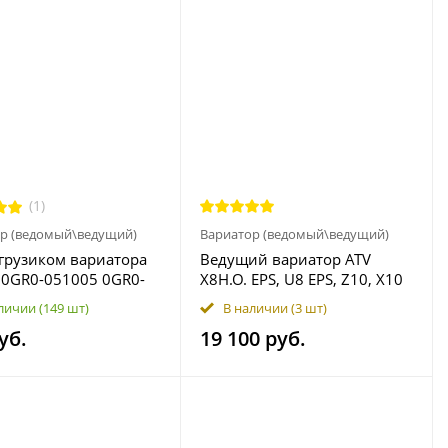
(1)
р (ведомый\ведущий)
Вариатор (ведомый\ведущий)
 грузиком вариатора
Bедущий вариатор ATV
 0GR0-051005 0GR0-
X8H.O. EPS, U8 EPS, Z10, X10
С 0930-3001
EPS 0JYA-051000-00001
личии
(149 шт)
В наличии
(3 шт)
770
уб.
19 100 руб.