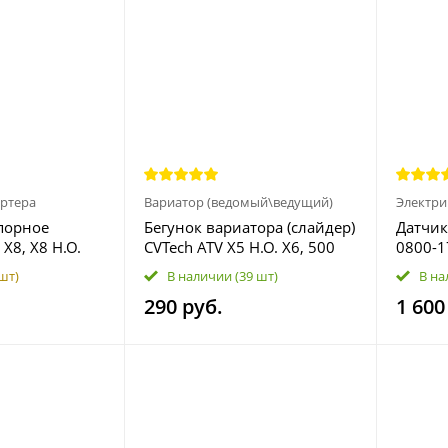
ртера
Вариатор (ведомый\ведущий)
Электри
порное
Бегунок вариатора (слайдер)
Датчик
X8, X8 H.O.
CVTech ATV X5 H.O. X6, 500
0800-1
U10 EPS, Z10
H.O. 600 EPS, X4 EPS 0GR0-
 шт)
В наличии
(39 шт)
В на
051006
290 руб.
1 600