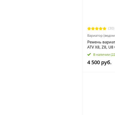
(30)
Вариатор (ведо
Ремень вариат
ATV Х8, Z8, U8
0001K
В наличии
(2
4 500 руб.