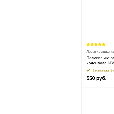
Левая крышка ка
Полукольцо о
коленвала ATV 
EPS, X10 EPS, 
В наличии
(3
0800-011003
550 руб.