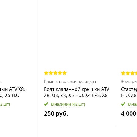
р
Крышка головки цилиндра
Электри
ый ATV X8,
Болт клапанной крышки ATV
Стартер
0, X5 H.O
X8, U8, Z8, X5 H.O. X4 EPS, X8
H.O. Z
0004
H.O. X6, X10EPS 0800-021100
0800-0
42 шт)
В наличии
(42 шт)
В на
250 руб.
4 000