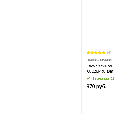
(4)
Головка цилиндр
Свеча зажиган
XU22EPRU для 
X8, Z8, U8, U10
В наличии
(9
KTM 71590063
370 руб.
707000246 ан
DCPR8E