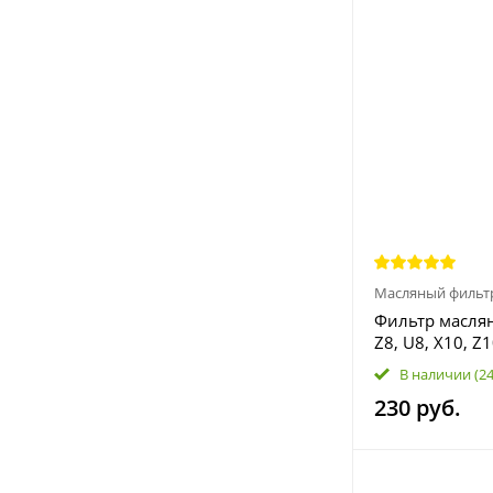
Масляный фильт
Фильтр маслян
Z8, U8, X10, Z1
0800-011300-
В наличии
(2
230 руб.