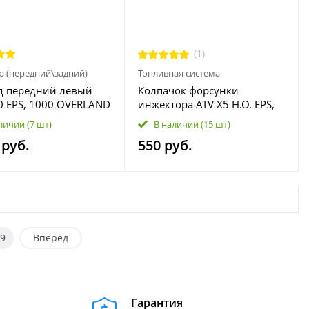
(1)
р (передний\задний)
Топливная система
д передний левый
Колпачок форсунки
0 EPS, 1000 OVERLAND
инжектора ATV X5 H.O. EPS,
Y0-270100
400L EPS (X4 EPS), X6 EPS, 600
личии
(7 шт)
В наличии
(15 шт)
EPS, 500 HO 0GR0-170010
 руб.
550 руб.
9
Вперед
Гарантия