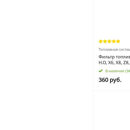
Топливная систе
Фильтр топли
H.O, X6, X8, Z8
120220 805A-
В наличии
(3
LU083459
360 руб.