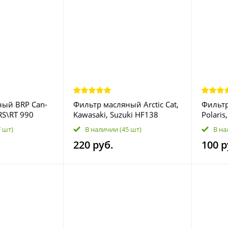
ный BRP Can-
Фильтр масляный Arctic Cat,
Фильт
RS\RT 990
Kawasaki, Suzuki HF138
Polaris
559
253000
7 шт)
В наличии
(45 шт)
В на
41453
220 руб.
100 р