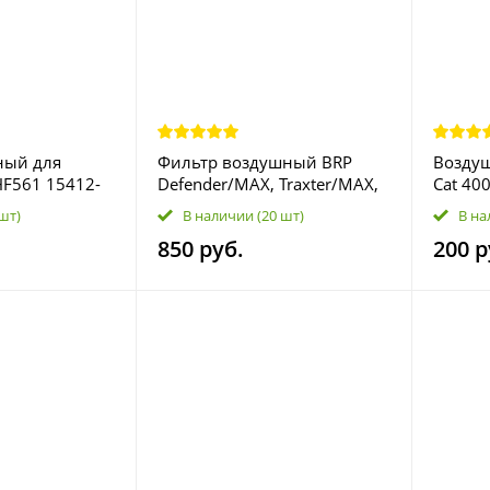
ный для
Фильтр воздушный BRP
Воздуш
HF561 15412-
Defender/MAX, Traxter/MAX,
Cat 40
-KEA-003
Maverick Trail/Sport 1000/800
0470-6
 шт)
В наличии
(20 шт)
В на
715900394
850 руб.
200 р