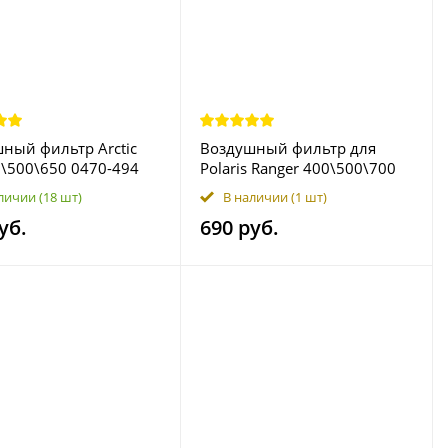
ный фильтр Arctic
Воздушный фильтр для
0\500\650 0470-494
Polaris Ranger 400\500\700
63 10112546
7081308
личии
(18 шт)
В наличии
(1 шт)
уб.
690 руб.