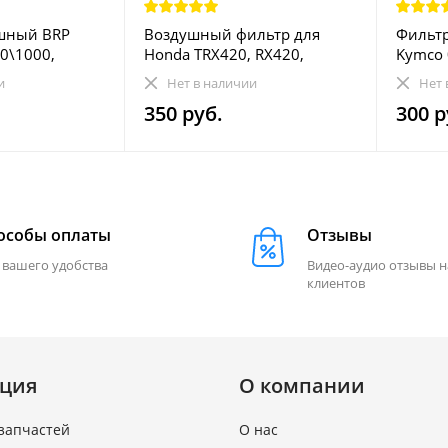
шный BRP
Воздушный фильтр для
Фильтр
0\1000,
Honda TRX420, RX420,
Kymco 
\MAX 1000
Rancher 420 17254-HP5-600
3436-0
и
Нет в наличии
Нет 
350 руб.
300 р
особы оплаты
Отзывы
 вашего удобства
Видео-аудио отзывы 
клиентов
ция
О компании
запчастей
О нас