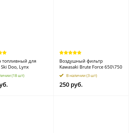
р топливный для
Воздушный фильтр
, Ski Doo, Lynx
Kawasaki Brute Force 650\750
9 2530009
(KVF650\750) 11013-0021
личии
(18 шт)
В наличии
(3 шт)
6500
11013-0007
уб.
250 руб.