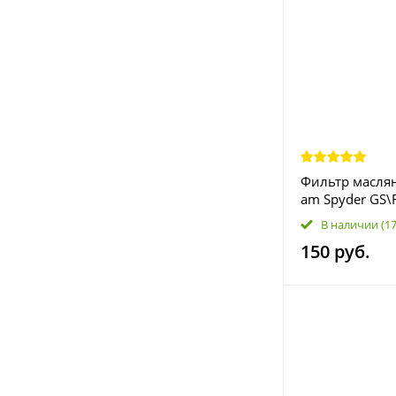
Фильтр масля
am Spyder GS\
420256452 HF
В наличии
(1
150 руб.