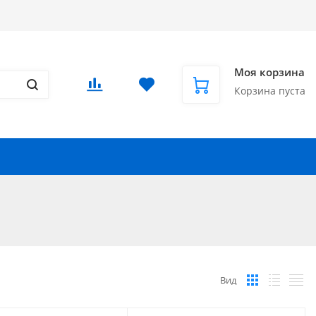
Доставка в СНГ и за рубеж
Еще
Вход
/
Регистрация
Моя корзина
Корзина пуста
Запчасти для автомобилей
Еще
Вид