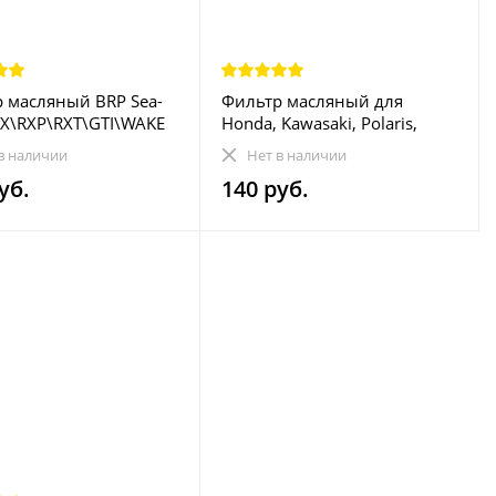
 масляный BRP Sea-
Фильтр масляный для
X\RXP\RXT\GTI\WAKE
Honda, Kawasaki, Polaris,
6744
Suzuki HF-112 2522473
в наличии
Нет в наличии
52010-1053 15410-KYJ-901
уб.
140 руб.