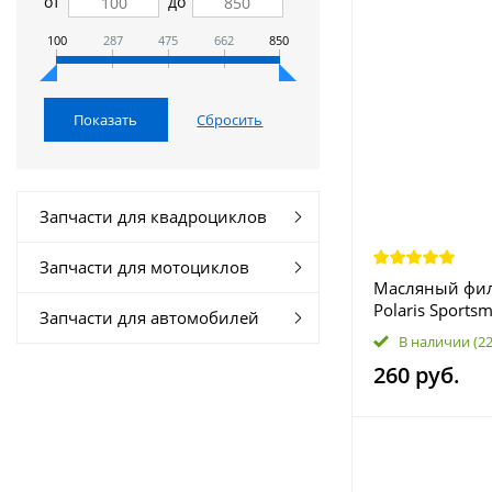
от
до
100
287
475
662
850
Запчасти для квадроциклов
Запчасти для мотоциклов
Масляный фил
Polaris Sports
Запчасти для автомобилей
400/500/550/5
В наличии
(2
900, Scramble
260 руб.
2520799 3089