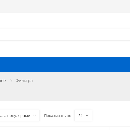
Как оформить заказ?
Как найти запчасть?
Отзывы
Запчасти для мотоциклов
ное
Фильтра
чала популярные
Показывать по
24