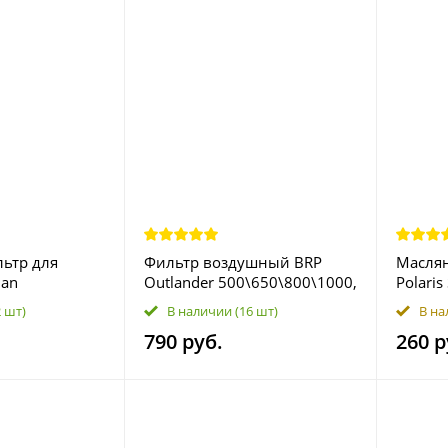
ьтр для
Фильтр воздушный BRP
Масля
man
Outlander 500\650\800\1000,
Polaris
70/850, RZR
Renegade 500\800\1000
RZR, Ge
2 шт)
В наличии
(16 шт)
В на
r 1000 HF199
707800371
HF196 
790 руб.
260 р
996