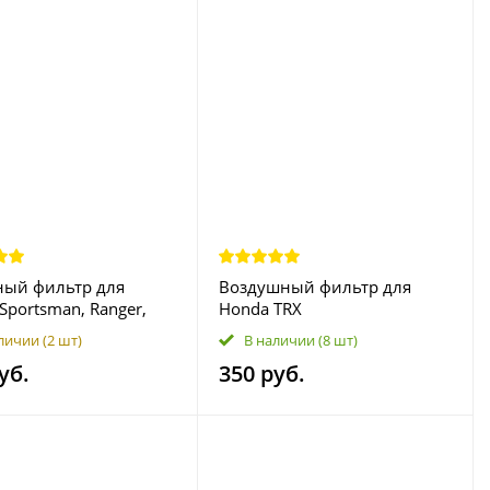
ный фильтр для
Воздушный фильтр для
 Sportsman, Ranger,
Honda TRX
neral, Victory HF198
400\420\500\520\650,
личии
(2 шт)
В наличии
(8 шт)
2540086 2540122
Pioneer, MUV 700
уб.
350 руб.
17254HP0A00 17254-HN1-
000 TJ-G-127 TJ-G-128