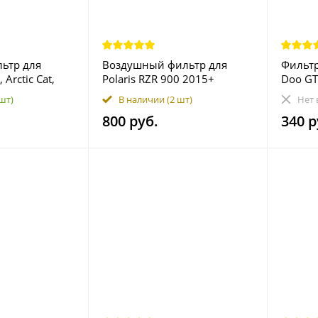
ьтр для
Воздушный фильтр для
Фильтр
Arctic Cat,
Polaris RZR 900 2015+
Doo GT
ki 15400-PFB-
7081937 7082115
42095
 шт)
В наличии
(2 шт)
Нет 
2 3201-044
800 руб.
340 р