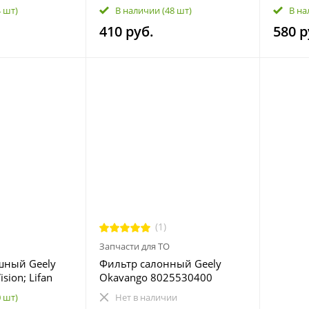
aro, Preface,
/ Xingyue S); Knewstar 001
Pro; B
4 шт)
В наличии
(48 шт)
В на
a China (Xingyue
(G11) 8025530500
410 руб.
580 р
newstar 001
 05; Volvo
800
(1)
Запчасти для ТО
шный Geely
Фильтр салонный Geely
sion; Lifan
Okavango 8025530400
um B1109103
0 шт)
Нет в наличии