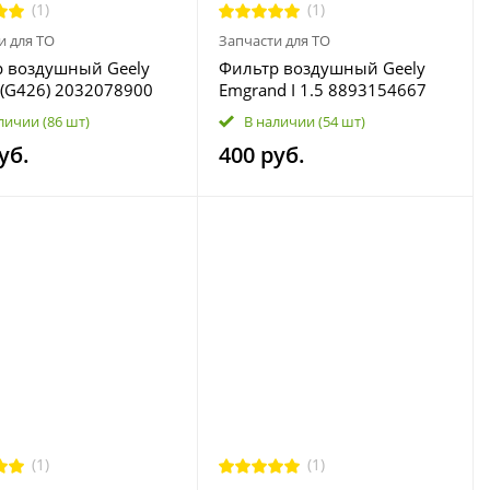
(1)
(1)
и для ТО
Запчасти для ТО
 воздушный Geely
Фильтр воздушный Geely
y (G426) 2032078900
Emgrand I 1.5 8893154667
личии
(86 шт)
В наличии
(54 шт)
уб.
400 руб.
(1)
(1)