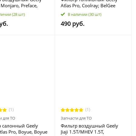
I, Monjaro, Preface,
Atlas Pro, Coolray; BelGee
; Lynk&Co 01, 02, 03,
X50, X70 2013022000
личии
(28 шт)
В наличии
(30 шт)
8475602
уб.
490 руб.
(1)
(1)
и для ТО
Запчасти для ТО
 салонный Geely
Фильтр воздушный Geely
Atlas Pro, Boyue, Boyue
Jiaji 1.5T/MHEV 1.5T,