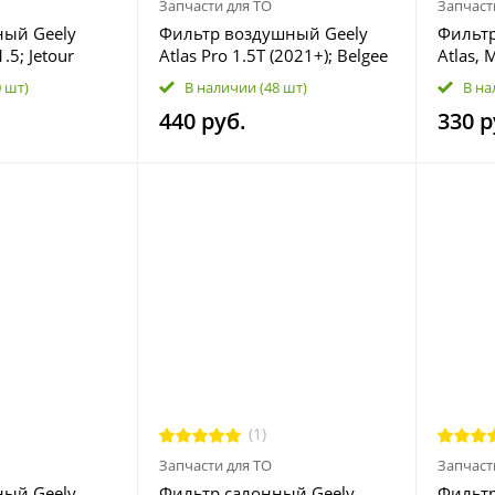
Запчасти для ТО
Запчаст
ный Geely
Фильтр воздушный Geely
Фильтр
.5; Jetour
Atlas Pro 1.5T (2021+); Belgee
Atlas, 
6T, T2 2.0T,
X70 1.5T (2024+) 2032071900
Preface
0 шт)
В наличии
(48 шт)
В на
X70 Plus 1.5T,
Monjar
440 руб.
330 р
.6T, 2.0
Lynk&Co
N
S80, S9
XC40, 
10560
(1)
Запчасти для ТО
Запчаст
ный Geely
Фильтр салонный Geely
Фильтр