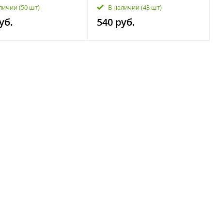
elGee X70 8015012700
Okavango 1.5 AMT
личии
(50 шт)
В наличии
(43 шт)
6606632739
уб.
540 руб.