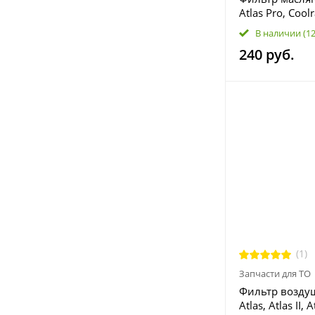
Atlas Pro, Cool
Okavango; BelG
В наличии
(1
Volvo XC40 I; 
240 руб.
1056022300
(1)
Запчасти для ТО
Фильтр возду
Atlas, Atlas II, A