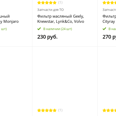
(1)
Запчасти для ТО
Запчаст
ушный
Фильтр масляный Geely,
Фильтр
ly Monjaro
Knewstar, Lynk&Co, Volvo
Cityra
5511692378
1 шт)
В наличии
(24 шт)
В на
230 руб.
270 р
(1)