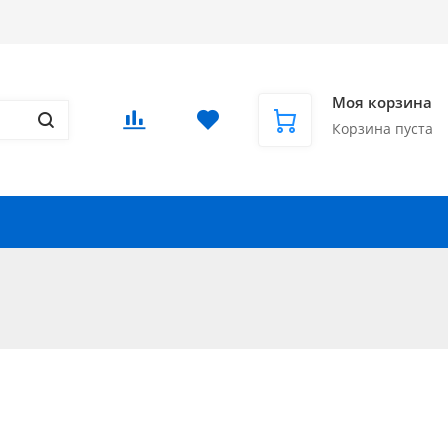
Доставка в СНГ и за рубеж
Еще
Вход
/
Регистрация
Моя корзина
Корзина пуста
Запчасти для автомобилей
Еще