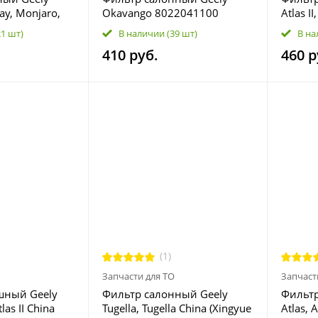
ray, Monjaro,
Okavango 8022041100
Atlas I
ee X50, X70;
Tugella
21 шт)
В наличии
(39 шт)
В на
Lynk&Co 1.5
05 888
410 руб.
460 р
(1)
Запчасти для ТО
Запчаст
шный Geely
Фильтр салонный Geely
Фильтр
tlas II China
Tugella, Tugella China (Xingyue
Atlas, 