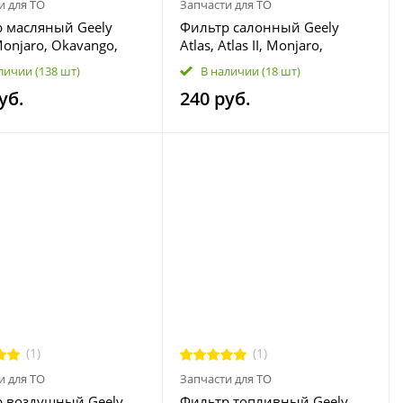
и для ТО
Запчасти для ТО
 масляный Geely
Фильтр салонный Geely
Monjaro, Okavango,
Atlas, Atlas II, Monjaro,
, Tugella, Tugella CN,
Preface, Monjaro China
личии
(138 шт)
В наличии
(18 шт)
o CN; Knewstar 001;
(Xingyue L) 8025530600
уб.
240 руб.
 05, 09; Volvo S60,
0, V40, V60, V90 CC,
XC60, XC70, XC90
25900
(1)
(1)
и для ТО
Запчасти для ТО
 воздушный Geely
Фильтр топливный Geely