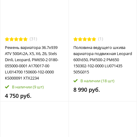
(31)
(1)
Ремень вариатора 36.7х939
Половина ведущего шкива
ATV 500A\2A, X5, X6, Z6, Stels
вариатора подвижная Leopard
Dinli, Leopard, РМ650-2 0180-
600\650, РМ500-2 РМ650
055000-0001 A170017-00
150302-102-0000 LU071435
LU014700 150600-102-0000
505G015
KS000091 XTX2234
В наличии
(18 шт)
В наличии
(9 шт)
8 990 руб.
4 750 руб.