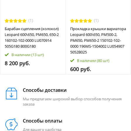
(1)
(1)
Барабан сцепления (колокол)
Прокладка крышки вариатора
Leopard 600\650, РМ650, 650-2
Leopard 600\650, РМ500-2,
160102-102-0000 LU070914
РМ650, РМ650-2 150102-102-
505G180 B00G180
0000 196MS-1504002 LU054907
5052B025
В наличии
(13 шт)
В наличии
(80 шт)
8 200 руб.
600 руб.
Способы доставки
Мы предлагаем широкий выбор способов получения
заказа
Способы оплаты
Для вашего удобства