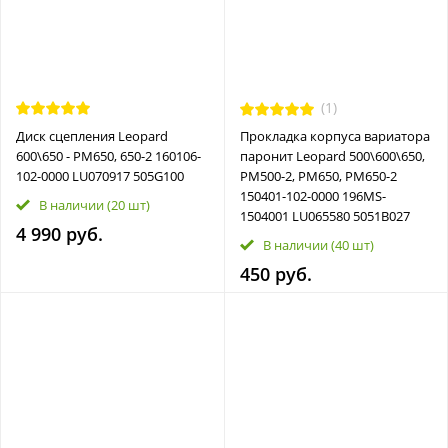
(1)
Диск сцепления Leopard
Прокладка корпуса вариатора
600\650 - РМ650, 650-2 160106-
паронит Leopard 500\600\650,
102-0000 LU070917 505G100
РМ500-2, РМ650, РМ650-2
150401-102-0000 196MS-
В наличии
(20 шт)
1504001 LU065580 5051B027
4 990 руб.
В наличии
(40 шт)
450 руб.