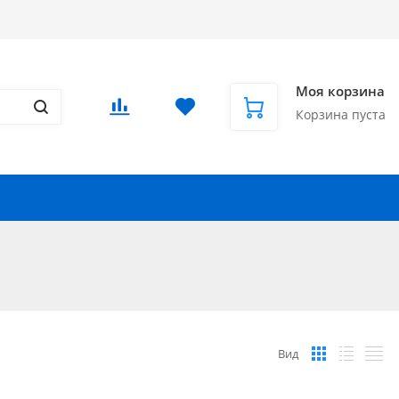
Доставка в СНГ и за рубеж
Еще
Вход
/
Регистрация
Моя корзина
Корзина пуста
Запчасти для автомобилей
Еще
Вид