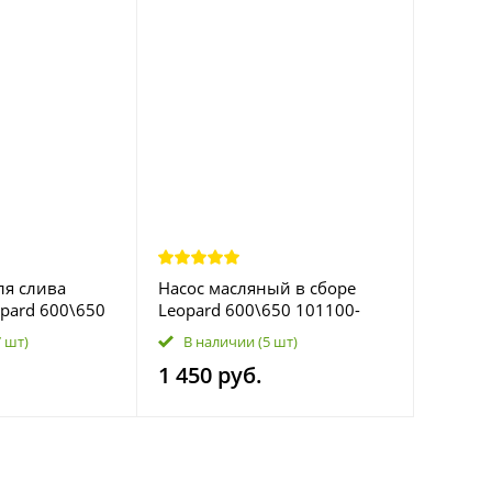
ля слива
Насос масляный в сборе
pard 600\650
Leopard 600\650 101100-
LU070905
102-0000 LU070901
7 шт)
В наличии
(5 шт)
1 450 руб.