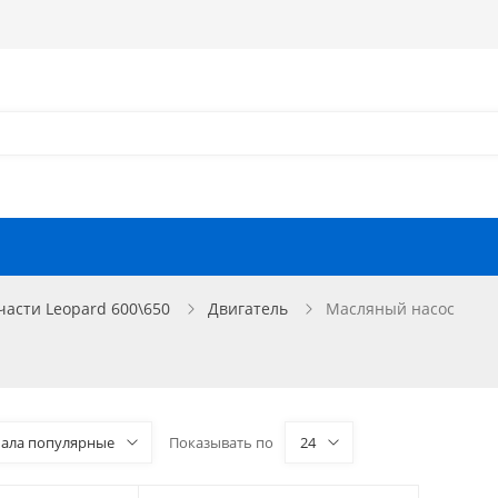
Как оформить заказ?
Как найти запчасть?
Отзывы
Запчасти для мотоциклов
части Leopard 600\650
Двигатель
Масляный насос
чала популярные
Показывать по
24