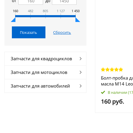
от
до
160
482
805
1 127
1 450
Запчасти для квадроциклов
Запчасти для мотоциклов
Болт-пробка д
масла М14 Leo
Запчасти для автомобилей
9104-14-012 
В наличии
(1
160 руб.