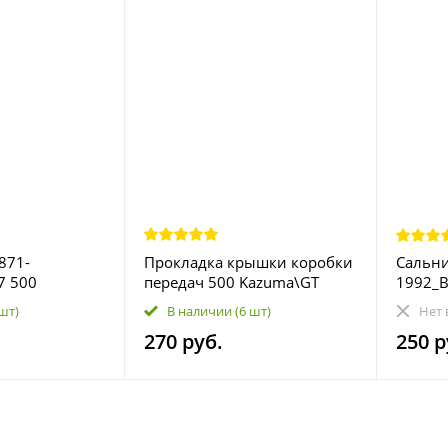
871-
Прокладка крышки коробки
Сальни
7 500
передач 500 Kazuma\GT
1992_B
017570
192MR-1000003 LU018267
Kazum
 шт)
В наличии
(6 шт)
Нет 
270 руб.
250 р