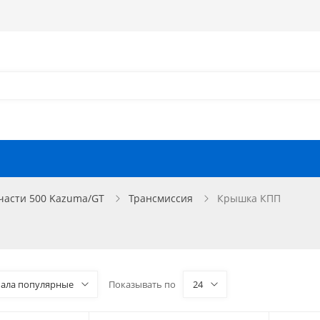
Как оформить заказ?
Как найти запчасть?
Отзывы
Запчасти для мотоциклов
части 500 Kazuma/GT
Трансмиссия
Крышка КПП
чала популярные
Показывать по
24