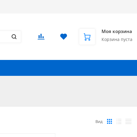
Доставка в СНГ и за рубеж
Еще
Вход
/
Регистрация
Моя корзина
Корзина пуста
Запчасти для автомобилей
Еще
Вид