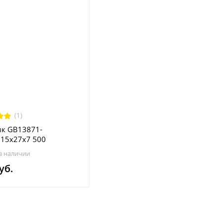
(1)
к GB13871-
15x27x7 500
a\GT
в наличии
уб.