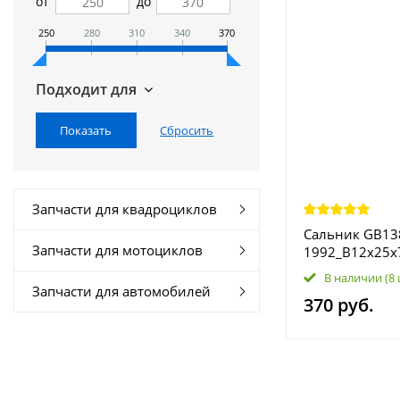
от
до
250
280
310
340
370
Подходит для
Запчасти для квадроциклов
Сальник GB13
Запчасти для мотоциклов
1992_B12x25x
Kazuma\GT LU
В наличии
(8
Запчасти для автомобилей
370 руб.