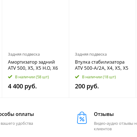
Задняя подвеска
Задняя подвеска
Амортизатор задний
Втулка стабилизатора
ATV 500, X5, X5 H.O, X6
ATV 500-A/2A, X4, X5, X5
9010-060600-1000
H.O, X6, X8 9gq0-060003
В наличии
(58 шт)
В наличии
(18 шт)
4 400 руб.
200 руб.
особы оплаты
Отзывы
 вашего удобства
Видео-аудио отзывы 
клиентов