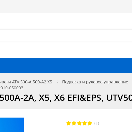
Как оформить заказ?
Как найти запчасть?
Отзывы
Запчасти для мотоциклов
части ATV 500-A 500-A2 X5
Подвеска и рулевое управление
9010-050003
00A-2A, X5, X6 EFI&EPS, UTV5
(1)