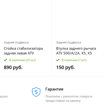
Задняя подвеска
Задняя подвеска
Стойка стабилизатора
Втулка заднего рычага
задняя левая ATV
ATV 500/A/2A, X5, X5
500/A/2A, X5, X5 H.O, X6,
H.O, X6, Z6, X8 9010-
В наличии
(25 шт)
В наличии
(7 шт)
X8, Z8, U8, Z10 9010-
060004
890 руб.
150 руб.
060700
Гарантия
наших
Поможем с ремонтом товара и
предоставим на замену