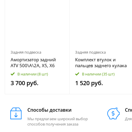
Задняя подвеска
Задняя подвеска
Амортизатор задний
Комплект втулок и
ATV 500\A\2A, X5, X6
пальцев заднего кулака
EPS, Stels Hisun 450H,
ATV 500A-2A, X5, X6, X8
В наличии
(8 шт)
В наличии
(35 шт)
500H, 700H 9010-
9010-060004 9010-
3 700 руб.
1 520 руб.
060600 55100-058-0000
060005
Способы доставки
Сп
Мы предлагаем широкий выбор
Для
способов получения заказа