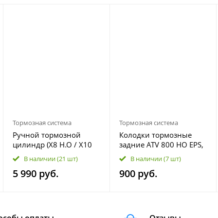
Тормозная система
Тормозная система
Ручной тормозной
Колодки тормозные
цилиндр (X8 H.O / X10
задние ATV 800 HO EPS,
2021 год) ATV 600 EPS,
600 EPS, 1000 EPS, 1000
В наличии
(21 шт)
В наличии
(7 шт)
1000 OVERLAND EPS
SPORT EPS, Z10 EPS
5 990 руб.
900 руб.
9AY0-081200
7020-0810A0