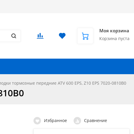
Доставка в СНГ и за рубеж
Еще
Вход
/
Регистрация
Моя корзина
Корзина пуста
Запчасти для автомобилей
Еще
лодки тормозные передние ATV 600 EPS, Z10 EPS 7020-0810B0
810B0
Избранное
Сравнение