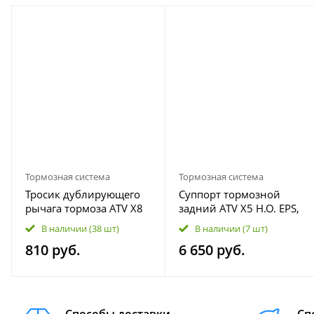
Тормозная система
Тормозная система
Тросик дублирующего
Суппорт тормозной
рычага тормоза ATV X8
задний ATV X5 H.O. EPS,
EFI-EPS 7020-080230
500 HO 9CR6-081200
В наличии
(38 шт)
В наличии
(7 шт)
810 руб.
6 650 руб.