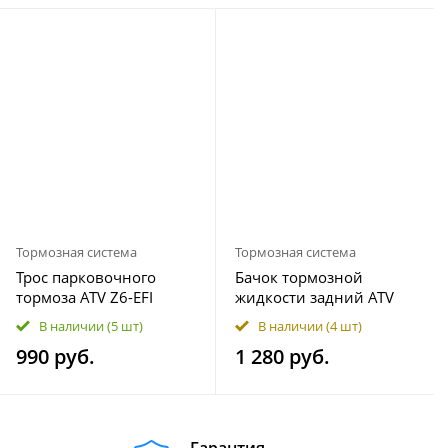
Тормозная система
Тормозная система
Трос парковочного
Бачок тормозной
тормоза ATV Z6-EFI
жидкости задний ATV
9060-106010-10001
X8 EFI-EPS 7020-080150
В наличии
(5 шт)
В наличии
(4 шт)
990 руб.
1 280 руб.