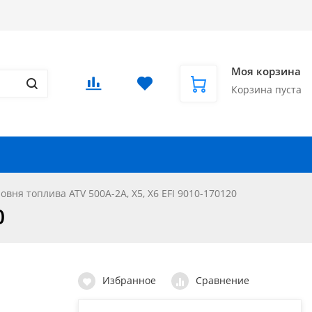
Доставка в СНГ и за рубеж
Еще
Вход
/
Регистрация
Моя корзина
Корзина пуста
Запчасти для автомобилей
Еще
овня топлива ATV 500A-2A, X5, X6 EFI 9010-170120
0
Избранное
Сравнение