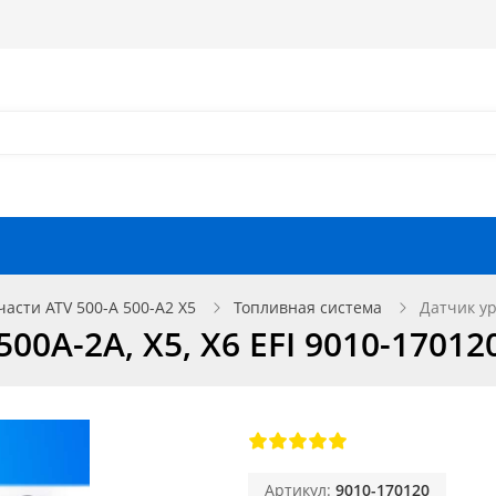
Как оформить заказ?
Как найти запчасть?
Отзывы
Запчасти для мотоциклов
части ATV 500-A 500-A2 X5
Топливная система
Датчик ур
00A-2A, X5, X6 EFI 9010-17012
Артикул:
9010-170120