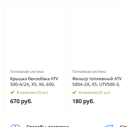
Топливная система
Топливная система
Крышка бензобака ATV
Фильтр топливный ATV
500-A/2A, X5, X6, 600,
500A-2A, X5, UTV500-3,
700, 800 Dinli 9010-
Z6-EFI 8010-120300
В наличии
(10 шт)
В наличии
(21 шт)
120200
670 руб.
180 руб.