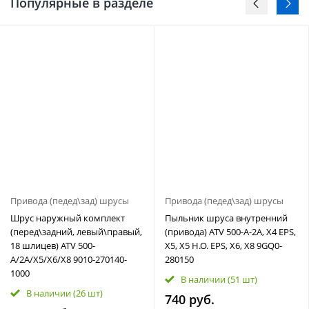
Популярные в разделе
Привода (педед\зад) шрусы
Привода (педед\зад) шрусы
Шрус наружный комплект
Пыльник шруса внутренний
(перед\задний, левый\правый,
(привода) ATV 500-A-2A, X4 EPS,
18 шлицев) ATV 500-
X5, X5 H.O. EPS, X6, X8 9GQ0-
A/2A/X5/X6/X8 9010-270140-
280150
1000
В наличии
(51 шт)
В наличии
(26 шт)
740 руб.