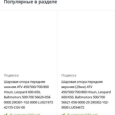
Популярные в разделе
Подвеска
Подвеска
Шаровая опора передняя
Шаровая опора передняя
нижняя ATV 450/500/700/800
верхняя (29мм) ATV
Hisun, Leopard 600-650,
450/500/700/800 Hisun, Leopard
Baltmotors 500\700 56620-058-
600/650, Baltmotors 500/700
0000 290301-102-0000 LU021973
56621-058-0000-29 290302-102-
42155-CGV-00
0000 LU034672
В наличии
(343 шт)
В наличии
(154 шт)