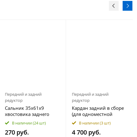
Передний и задний
Передний и задний
редуктор
редуктор
Сальник 35x61x9
Кардан задний в сборе
хвостовика заднего
(для одноместной
редуктора ATV
модели) ATV X5, X6 EFI,
В наличии
(24 шт)
В наличии
(3 шт)
500/A/2A, X5, X5 H.O, X6,
UTV500-3 9010-300100
270 руб.
4 700 руб.
Z6, X8, Z8, U8 0180-