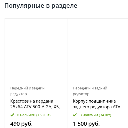
Популярные в разделе
Передний и задний
Передний и задний
редуктор
редуктор
Крестовина кардана
Корпус подшипника
25х64 ATV 500-A-2A, X5,
заднего редуктора ATV
X6 EFI, Z6, X5 H.O, U8,
500A\2A, X5, X6, X8
В наличии
(158 шт)
В наличии
(34 шт)
X8, X6 EPS, BRP Can-am
0180-331005
490 руб.
1 500 руб.
Outlander 7020-290130