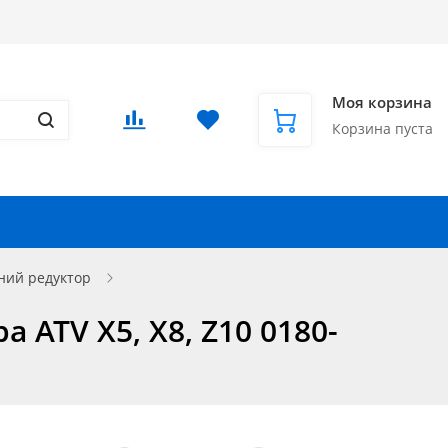
Доставка в СНГ и за рубеж
Еще
Вход
/
Регистрация
Моя корзина
Корзина пуста
Запчасти для автомобилей
Еще
ний редуктор
 ATV X5, X8, Z10 0180-