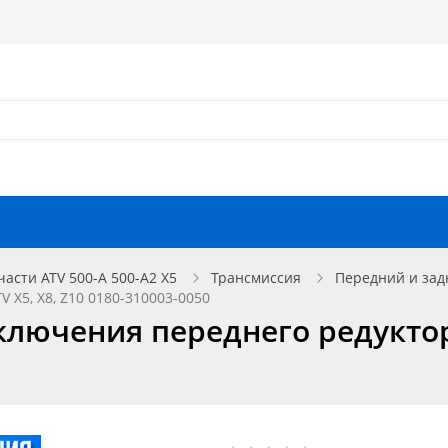
Как оформить заказ?
Как найти запчасть?
Отзывы
Запчасти для мотоциклов
части ATV 500-A 500-A2 X5
Трансмиссия
Передний и зад
 X5, X8, Z10 0180-310003-0050
ключения переднего редуктора