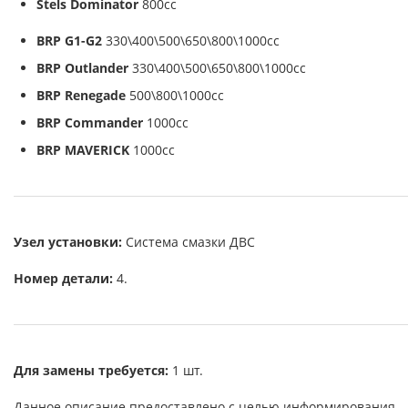
Stels Dominator
800cc
BRP G1-G2
330\400\500\650\800\1000cc
BRP Outlander
330\400\500\650\800\1000cc
BRP Renegade
500\800\1000cc
BRP Commander
1000cc
BRP
MAVERICK
1000сс
Узел установки:
Система смазки ДВС
Номер детали:
4.
Для замены требуется:
1 шт.
Данное описание предоставлено с целью информирования.