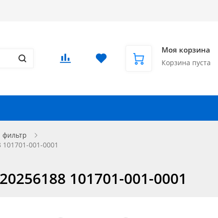
Доставка в СНГ и за рубеж
Еще
Вход
/
Регистрация
Моя корзина
Корзина пуста
Запчасти для автомобилей
Еще
- фильтр
 101701-001-0001
20256188 101701-001-0001