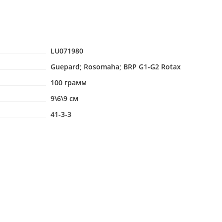
LU071980
Guepard; Rosomaha; BRP G1-G2 Rotax
100 грамм
9\6\9 см
41-3-3