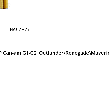
НАЛИЧИЕ
 Can-am G1-G2, Outlander\Renegade\Maveric