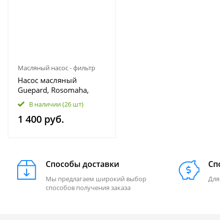
Масляный насос - фильтр
Насос масляный
Guepard, Rosomaha,
Viking 800 "GK" в сборе
В наличии
(26 шт)
101100-800-0070
1 400 руб.
LU072415
Способы доставки
Сп
Мы предлагаем широкий выбор
Для
способов получения заказа