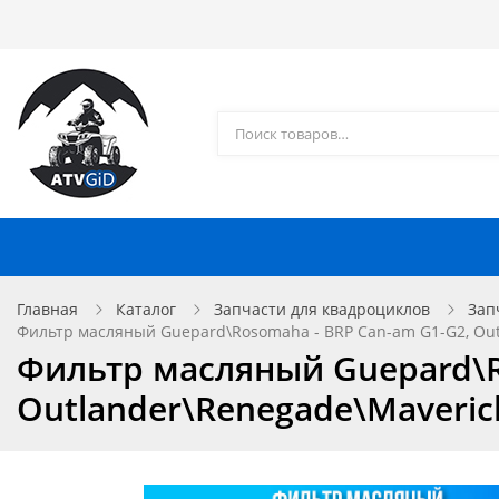
Каталог товаров
Доставка и оплата
Контакты
Запчасти для квадроциклов
Главная
Каталог
Запчасти для квадроциклов
Зап
Фильтр масляный Guepard\Rosomaha - BRP Can-am G1-G2, Out
Фильтр масляный Guepard\R
Outlander\Renegade\Maveric