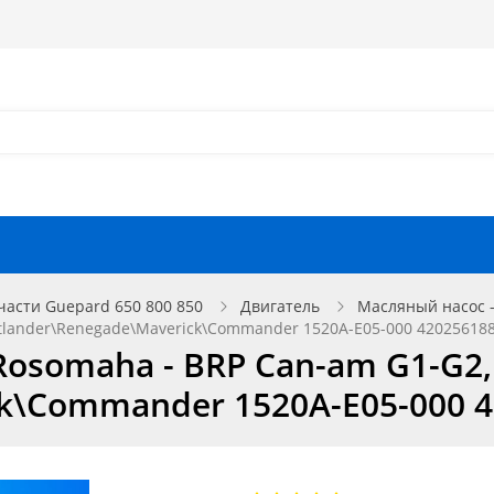
Как оформить заказ?
Как найти запчасть?
Отзывы
Запчасти для мотоциклов
части Guepard 650 800 850
Двигатель
Масляный насос 
lander\Renegade\Maverick\Commander 1520A-E05-000 420256188
osomaha - BRP Can-am G1-G2,
k\Commander 1520A-E05-000 4