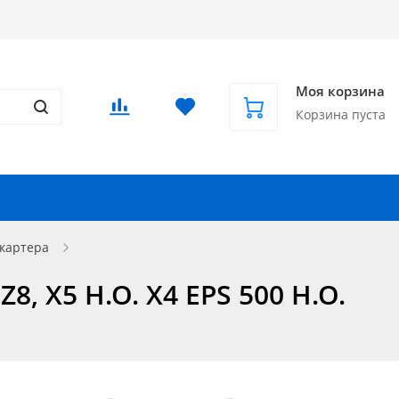
Доставка в СНГ и за рубеж
Еще
Вход
/
Регистрация
Моя корзина
Корзина пуста
Запчасти для автомобилей
Еще
картера
8, X5 H.O. X4 EPS 500 H.O.