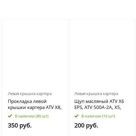
Левая крышка картера
Левая крышка картера
Прокладка левой
Щуп масляный ATV X6
крышки картера ATV X8,
EPS, ATV 500A-2A, X5,
Z8, U8 0800-011002
500 H.O. 600 EPS, 400L
В наличии
(80 шт)
В наличии
(16 шт)
EPS 0GR0-011005
350 руб.
200 руб.