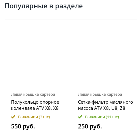
Популярные в разделе
Левая крышка картера
Левая крышка картера
Полукольцо опорное
Сетка-фильтр масляного
коленвала ATV X8, X8
насоса ATV X8, U8, Z8
H.O. EPS, X10 EPS, U10
0800-011009
В наличии
(3 шт)
В наличии
(11 шт)
EPS, Z10 0800-011003
550 руб.
250 руб.