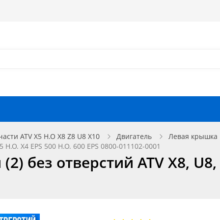
Как оформить заказ?
Как найти запчасть?
Отзывы
Запчасти для мотоциклов
части ATV X5 H.O X8 Z8 U8 X10
Двигатель
Левая крышка 
5 H.O. X4 EPS 500 H.O. 600 EPS 0800-011102-0001
) без отверстий ATV X8, U8, Z