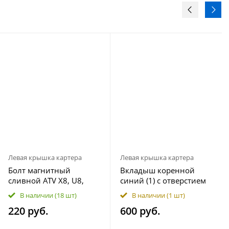
Левая крышка картера
Левая крышка картера
Болт магнитный
Вкладыш коренной
сливной ATV X8, U8,
синий (1) с отверстием
UTV500-3, X6, Z6, X8 H.O.
ATV X5 H.O X8, U8, Z8, X4
В наличии
(18 шт)
В наличии
(1 шт)
EPS, X10 EPS, U10 EPS,
EPS, 500 H.O. 600 EPS
220 руб.
600 руб.
Z10, ATV 500A-2A, X5
0800-011103-0002
0180-011500