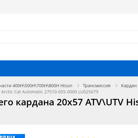
Как оформить заказ?
Как найти запчасть?
Отзывы
Запчасти для мотоциклов
части 400H\500H\700H\800H Hisun
Трансмиссия
Кардан
Arctic Cat Automatic 27510-055-0000 LU025679
о кардана 20x57 ATV\UTV Hisu