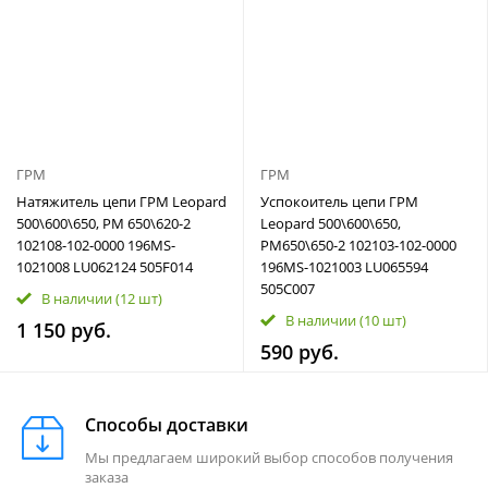
ГРМ
ГРМ
Натяжитель цепи ГРМ Leopard
Успокоитель цепи ГРМ
500\600\650, РМ 650\620-2
Leopard 500\600\650,
102108-102-0000 196MS-
РМ650\650-2 102103-102-0000
1021008 LU062124 505F014
196MS-1021003 LU065594
505C007
В наличии
(12 шт)
В наличии
(10 шт)
1 150 руб.
590 руб.
Способы доставки
Мы предлагаем широкий выбор способов получения
заказа