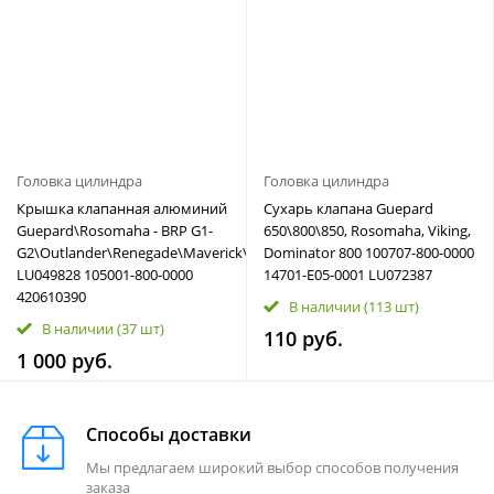
Головка цилиндра
Головка цилиндра
Крышка клапанная алюминий
Сухарь клапана Guepard
Guepard\Rosomaha - BRP G1-
650\800\850, Rosomaha, Viking,
G2\Outlander\Renegade\Maverick\Commander
Dominator 800 100707-800-0000
LU049828 105001-800-0000
14701-E05-0001 LU072387
420610390
В наличии
(113 шт)
В наличии
(37 шт)
110 руб.
1 000 руб.
Способы доставки
Мы предлагаем широкий выбор способов получения
заказа