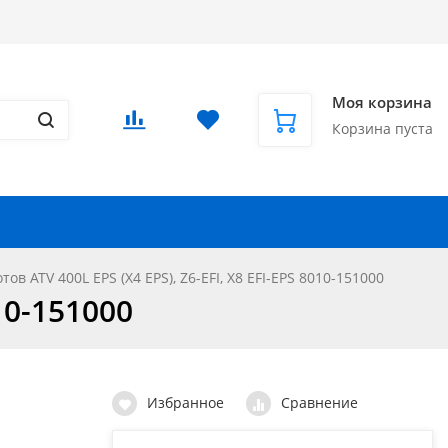
Доставка в СНГ и за рубеж
Еще
Вход
/
Регистрация
Моя корзина
Корзина пуста
Запчасти для автомобилей
Еще
ов ATV 400L EPS (X4 EPS), Z6-EFI, X8 EFI-EPS 8010-151000
10-151000
Избранное
Сравнение