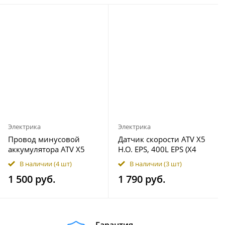
Электрика
Электрика
Провод минусовой
Датчик скорости ATV X5
аккумулятора ATV X5
H.O. EPS, 400L EPS (X4
H.O. EPS, X6 EPS, 500 HO
EPS), X6 EPS, 600 EPS,
В наличии
(4 шт)
В наличии
(3 шт)
9CR6-150240
500 HO 0GR0-011020
1 500 руб.
1 790 руб.