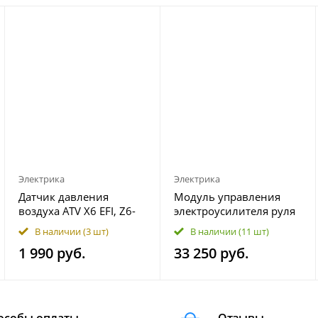
Электрика
Электрика
Датчик давления
Модуль управления
воздуха ATV X6 EFI, Z6-
электроусилителя руля
EFI 018B-175000
ATV X5 H.O, X4 EPS, X6
В наличии
(3 шт)
В наличии
(11 шт)
EPS, 600 EPS, 500 HO
1 990 руб.
33 250 руб.
9CR6-151000