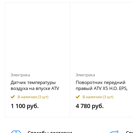
Электрика
Электрика
Датчик температуры
Поворотник передний
воздуха на впуске ATV
правый ATV X5 H.O. EPS,
X6 EFI, Z6-EFI 018B-
X6 EPS, 500 HO 9CR6-
В наличии
(3 шт)
В наличии
(3 шт)
177000
160400
1 100 руб.
4 780 руб.