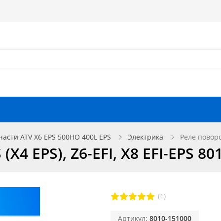
Как оформить заказ?
Как найти запчасть?
Отзывы
Запчасти для мотоциклов
части ATV X6 EPS 500HO 400L EPS
Электрика
Реле поворот
X4 EPS), Z6-EFI, X8 EFI-EPS 80
(1)
Артикул:
8010-151000