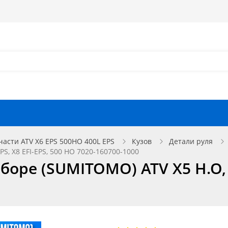
Как оформить заказ?
Как найти запчасть?
Отзывы
Запчасти для мотоциклов
части ATV X6 EPS 500HO 400L EPS
Кузов
Детали руля
S, X8 EFI-EPS, 500 HO 7020-160700-1000
оре (SUMITOMO) ATV X5 H.O, X