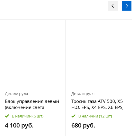
Детали руля
Детали руля
Блок управления левый
Тросик газа ATV 500, X5
(включение света
H.O. EPS, X4 EPS, X6 EPS,
принудительное) ATV
600 EPS, 500 HO 9CR6-
В наличии
(6 шт)
В наличии
(12 шт)
X5, X5 H.O. EPS, X6 EFI,
105000
4 100 руб.
680 руб.
400L EPS (X4 EPS) 905B-
160600-20001