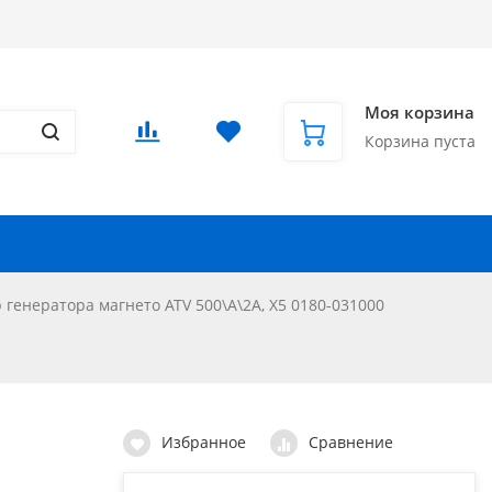
Доставка в СНГ и за рубеж
Еще
Вход
/
Регистрация
Моя корзина
Корзина пуста
Запчасти для автомобилей
Еще
 генератора магнето ATV 500\A\2A, X5 0180-031000
Избранное
Сравнение