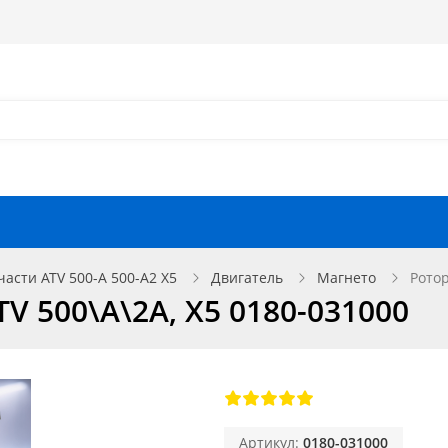
Как оформить заказ?
Как найти запчасть?
Отзывы
Запчасти для мотоциклов
части ATV 500-A 500-A2 X5
Двигатель
Магнето
Ротор
V 500\A\2A, X5 0180-031000
Артикул:
0180-031000