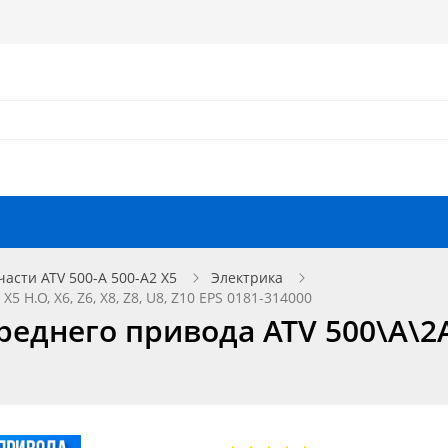
Как оформить заказ?
Как найти запчасть?
Отзывы
Запчасти для мотоциклов
части ATV 500-A 500-A2 X5
Электрика
H.O, X6, Z6, X8, Z8, U8, Z10 EPS 0181-314000
него привода ATV 500\A\2A, X5