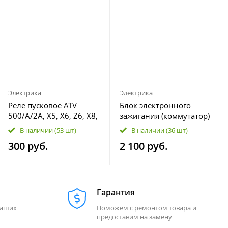
Электрика
Электрика
Реле пусковое ATV
Блок электронного
500/A/2A, X5, X6, Z6, X8,
зажигания (коммутатор)
Z10 8030-151400
CDI 4T ATV 500-A/2A, X5,
В наличии
(53 шт)
В наличии
(36 шт)
Z6-EFI 0180-153000
300 руб.
2 100 руб.
Гарантия
наших
Поможем с ремонтом товара и
предоставим на замену