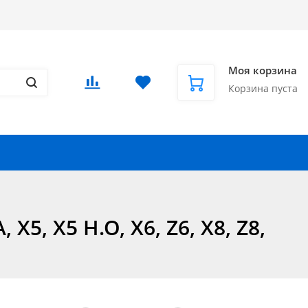
Доставка в СНГ и за рубеж
Еще
Вход
/
Регистрация
Моя корзина
Корзина пуста
Запчасти для автомобилей
Еще
, X5 H.O, X6, Z6, X8, Z8,