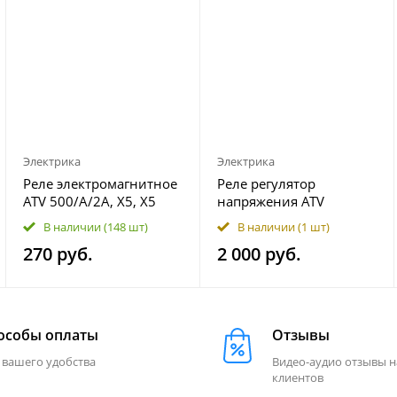
Электрика
Электрика
Реле электромагнитное
Реле регулятор
ATV 500/A/2A, X5, X5
напряжения ATV
H.O, X6, Z6, X8, Z8, U8
500\A\2A, X5 0180-
В наличии
(148 шт)
В наличии
(1 шт)
9010-150350
151000
270 руб.
2 000 руб.
особы оплаты
Отзывы
 вашего удобства
Видео-аудио отзывы 
клиентов