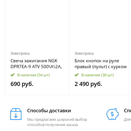
Электрика
Электрика
Свеча зажигания NGK
Блок кнопок на руле
DPR7EA-9 ATV 500\А\2А,
правый (пульт) с курком
X5, X6, Z6
газа ATV 500A-2A, X5, Х5
В наличии
(54 шт)
В наличии
(30 шт)
H.O. ЕPS, X6, X8 7020-
690 руб.
2 490 руб.
160700-00002
Способы доставки
Сп
Мы предлагаем широкий выбор
Для
способов получения заказа