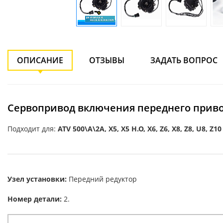
ОПИСАНИЕ
ОТЗЫВЫ
ЗАДАТЬ ВОПРОС
Сервопривод включения переднего привода AT
Подходит для:
ATV 500\A\2A, X5, X5 H.O, X6, Z6, X8, Z8, U8, Z10
Узел установки:
Передний редуктор
Номер детали:
2.